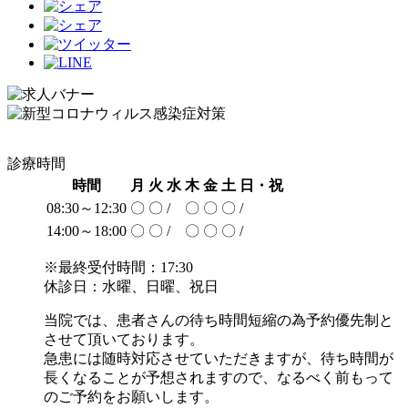
診療時間
時間
月
火
水
木
金
土
日・祝
08:30～12:30
〇
〇
/
〇
〇
〇
/
14:00～18:00
〇
〇
/
〇
〇
〇
/
※最終受付時間：17:30
休診日：水曜、日曜、祝日
当院では、患者さんの待ち時間短縮の為予約優先制と
させて頂いております。
急患には随時対応させていただきますが、待ち時間が
長くなることが予想されますので、なるべく前もって
のご予約をお願いします。